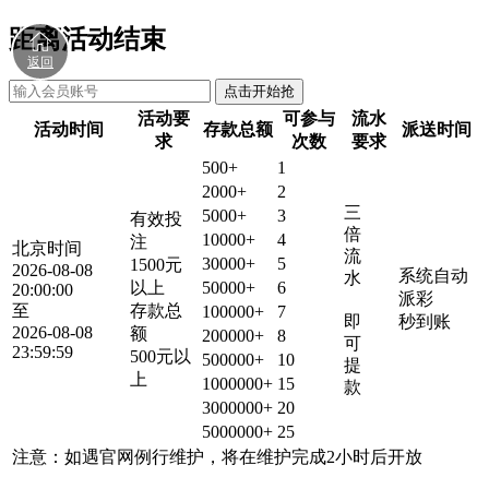
距离活动结束
返回
点击开始抢
活动要
可参与
流水
活动时间
存款总额
派送时间
求
次数
要求
500+
1
2000+
2
三
5000+
3
有效投
倍
10000+
4
注
北京时间
流
30000+
5
1500元
2026-08-08
系统自动
水
以上
50000+
6
20:00:00
派彩
至
存款总
100000+
7
即
秒到账
2026-08-08
额
200000+
8
可
23:59:59
500元以
500000+
10
提
上
1000000+
15
款
3000000+
20
5000000+
25
注意：如遇官网例行维护，将在维护完成2小时后开放