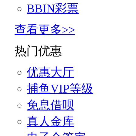
BBIN彩票
查看更多>>
热门优惠
优惠大厅
捕鱼VIP等级
免息借呗
真人金库