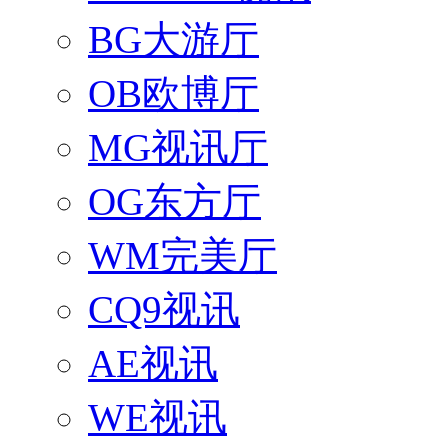
BG大游厅
OB欧博厅
MG视讯厅
OG东方厅
WM完美厅
CQ9视讯
AE视讯
WE视讯