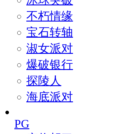
不朽情缘
宝石转轴
淑女派对
爆破银行
探陵人
海底派对
PG