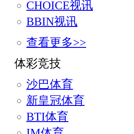
CHOICE视讯
BBIN视讯
查看更多>>
体彩竞技
沙巴体育
新皇冠体育
BTI体育
IM体育