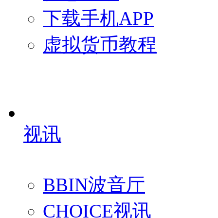
下载手机APP
虚拟货币教程
视讯
BBIN波音厅
CHOICE视讯