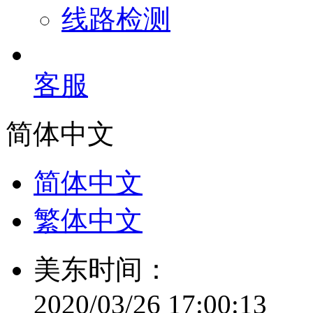
线路检测
客服
简体中文
简体中文
繁体中文
美东时间：
2020/03/26 17:00:13