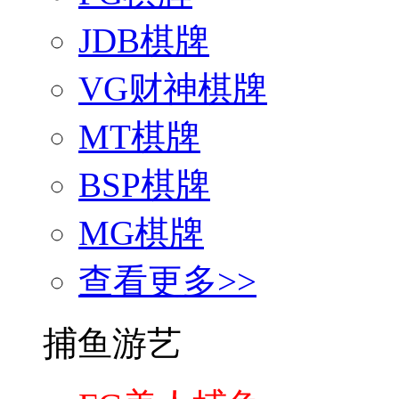
JDB棋牌
VG财神棋牌
MT棋牌
BSP棋牌
MG棋牌
查看更多>>
捕鱼游艺