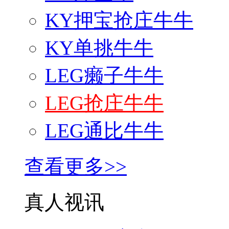
KY押宝抢庄牛牛
KY单挑牛牛
LEG癞子牛牛
LEG抢庄牛牛
LEG通比牛牛
查看更多>>
真人视讯