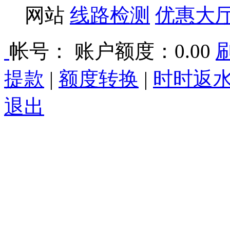
网站
线路检测
优惠大
帐号：
账户额度：
0.00
提款
|
额度转换
|
时时返
退出