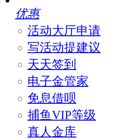
优惠
活动大厅申请
写活动提建议
天天签到
电子金管家
免息借呗
捕鱼VIP等级
真人金库