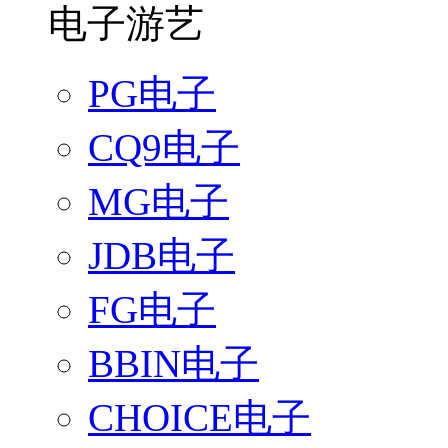
电子游艺
PG电子
CQ9电子
MG电子
JDB电子
FG电子
BBIN电子
CHOICE电子