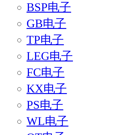
BSP电子
GB电子
TP电子
LEG电子
FC电子
KX电子
PS电子
WL电子