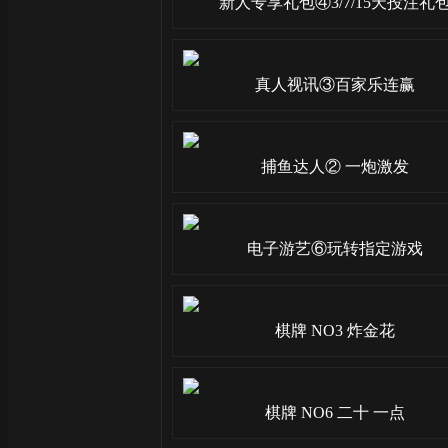
新人专享礼包④3/7/15天投注礼
真人视讯③百家乐连赢
捕鱼达人② 一炮激发
电子游艺⑥玩转指定游戏
棋牌 NO3 炸金花
棋牌 NO6 二十 一点