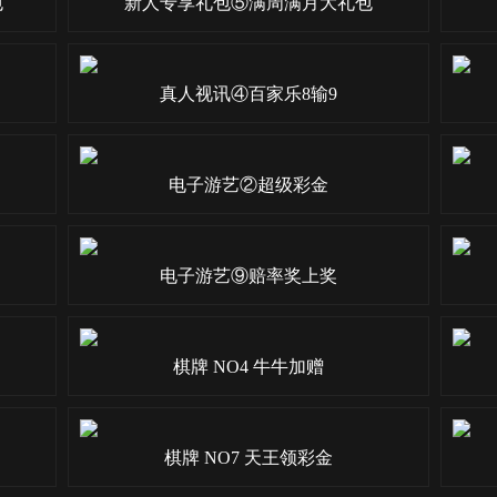
包
新人专享礼包⑤满周满月大礼包
真人视讯④百家乐8输9
电子游艺②超级彩金
电子游艺⑨赔率奖上奖
棋牌 NO4 牛牛加赠
棋牌 NO7 天王领彩金