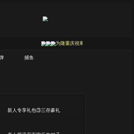
为隆重庆祝葡京娱乐场成立20周年，
牌
捕鱼
新人专享礼包③三存豪礼