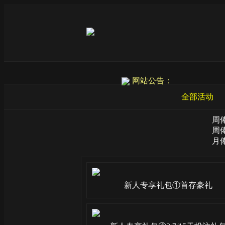
网站公告：
全部活动
周
周
月
新人专享礼包①首存豪礼