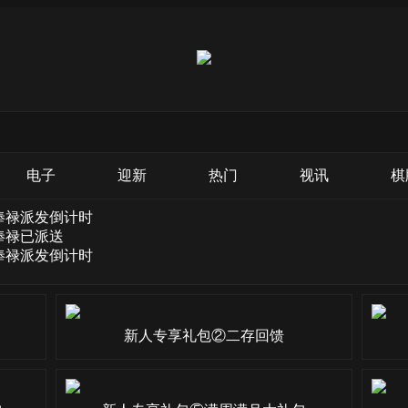
电子
迎新
热门
视讯
棋
俸禄派发倒计时
俸禄已派送
俸禄派发倒计时
新人专享礼包②二存回馈